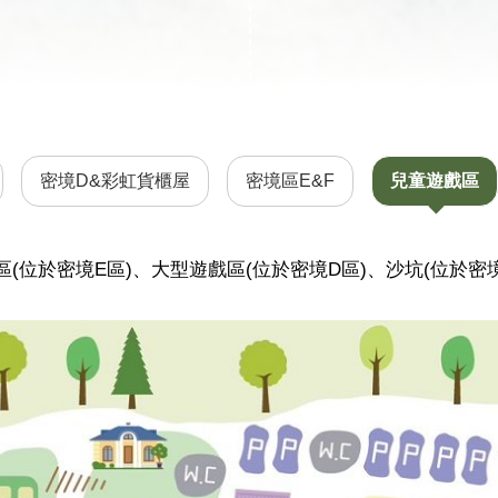
密境D&彩虹貨櫃屋
密境區E&F
兒童遊戲區
區(位於密境E區)、大型遊戲區(位於密境D區)、沙坑(位於密境