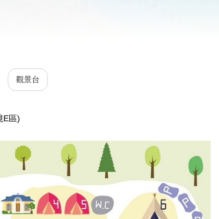
觀景台
E區)